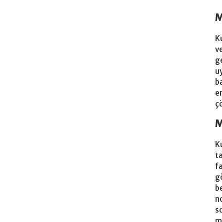
M
K
v
g
u
b
e
ç
M
K
t
f
g
b
n
so
m