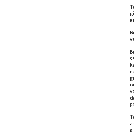
T
g
e
B
v
B
s
k
e
g
o
v
d
pe
T
a
a