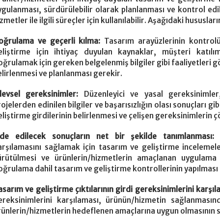
ygulanması, sürdürülebilir olarak planlanması ve kontrol ed
zmetler ile ilgili süreçler için kullanılabilir. Aşağıdaki hususlar
oğrulama ve geçerli kılma:
Tasarım arayüzlerinin kontrol
eliştirme için ihtiyaç duyulan kaynaklar, müşteri katılım
oğrulamak için gereken belgelenmiş bilgiler gibi faaliyetleri
elirlenmesi ve planlanması gerekir.
şlevsel gereksinimler:
Düzenleyici ve yasal gereksinimler
rojelerden edinilen bilgiler ve başarısızlığın olası sonuçları g
eliştirme girdilerinin belirlenmesi ve çelişen gereksinimlerin 
lde edilecek sonuçların net bir şekilde tanımlanması
arşılamasını sağlamak için tasarım ve geliştirme incelemele
ürütülmesi ve ürünlerin/hizmetlerin amaçlanan uygulama 
oğrulama dahil tasarım ve geliştirme kontrollerinin yapılması 
asarım ve geliştirme çıktılarının girdi gereksinimlerini karşıl
ereksinimlerini karşılaması, ürünün/hizmetin sağlanmasınd
rünlerin/hizmetlerin hedeflenen amaçlarına uygun olmasının 