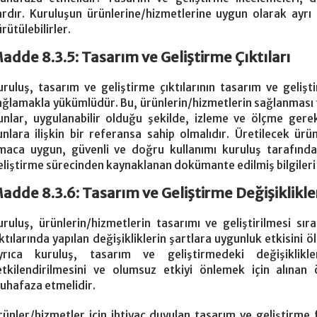
ardır. Kuruluşun ürünlerine/hizmetlerine uygun olarak ayrı
rütülebilirler.
adde 8.3.5: Tasarım ve Geliştirme Çıktıları
uruluş, tasarım ve geliştirme çıktılarının tasarım ve gelişti
ağlamakla yükümlüdür. Bu, ürünlerin/hizmetlerin sağlanması ve 
unlar, uygulanabilir olduğu şekilde, izleme ve ölçme gerekli
unlara ilişkin bir referansa sahip olmalıdır. Üretilecek ür
maca uygun, güvenli ve doğru kullanımı kuruluş tarafından
eliştirme sürecinden kaynaklanan dokümante edilmiş bilgileri
adde 8.3.6: Tasarım ve Geliştirme Değişiklikle
uruluş, ürünlerin/hizmetlerin tasarımı ve geliştirilmesi sı
ıktılarında yapılan değişikliklerin şartlara uygunluk etkisini 
yrıca kuruluş, tasarım ve geliştirmedeki değişiklikler
etkilendirilmesini ve olumsuz etkiyi önlemek için alına
uhafaza etmelidir.
rünler/hizmetler için ihtiyaç duyulan tasarım ve geliştirme f