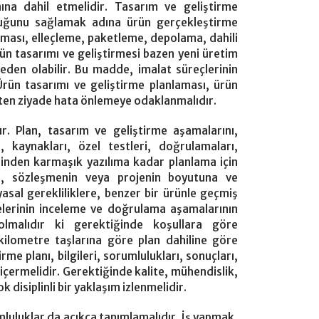
ına dahil etmelidir. Tasarım ve geliştirme
nluğunu sağlamak adına ürün gerçekleştirme
aması, elleçleme, paketleme, depolama, dahili
ün tasarımı ve geliştirmesi bazen yeni üretim
eden olabilir. Bu madde, imalat süreçlerinin
 Ürün tasarımı ve geliştirme planlaması, ürün
kten ziyade hata önlemeye odaklanmalıdır.
ır. Plan, tasarım ve geliştirme aşamalarını,
i, kaynakları, özel testleri, doğrulamaları,
tesinden karmaşık yazılıma kadar planlama için
ı, sözleşmenin veya projenin boyutuna ve
asal gerekliliklere, benzer bir ürünle geçmiş
elerinin inceleme ve doğrulama aşamalarının
olmalıdır ki gerektiğinde koşullara göre
 kilometre taşlarına göre plan dahiline göre
rme planı, bilgileri, sorumlulukları, sonuçları,
 içermelidir. Gerektiğinde kalite, mühendislik,
k disiplinli bir yaklaşım izlenmelidir.
rumluluklar da açıkça tanımlamalıdır. İş yapmak,