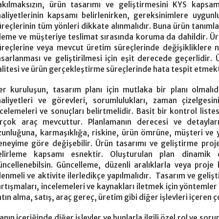
akılmaksızın, ürün tasarımı ve geliştirmesini KYS kapsam
aaliyetlerinin kapsamı belirlenirken, gereksinimlere uygu
üreçlerinin tüm yönleri dikkate alınmalıdır. Buna ürün tanıml
şleme ve müşteriye teslimat sırasında koruma da dahildir. Ür
üreçlerine veya mevcut üretim süreçlerinde değişikliklere n
asarlanması ve geliştirilmesi için eşit derecede geçerlidir.
alitesi ve ürün gerçekleştirme süreçlerinde hata tespit etme
er kuruluşun, tasarım planı için mutlaka bir planı olmalıd
aaliyetleri ve görevleri, sorumlulukları, zaman çizelgesin
ncelemeleri ve sonuçları belirtmelidir. Basit bir kontrol lis
irçok araç mevcuttur. Planlamanın derecesi ve detaylar
zunluğuna, karmaşıklığa, riskine, ürün ömrüne, müşteri ve y
eneyime göre değişebilir. Ürün tasarımı ve geliştirme proj
elirleme kapsamı esnektir. Oluşturulan plan dinamik 
üncellenebilsin. Güncelleme, düzenli aralıklarla veya proje
lenmeli ve aktivite ilerledikçe yapılmalıdır. Tasarım ve gelişti
artışmaları, incelemeleri ve kaynakları iletmek için yöntemler
tın alma, satış, araç gereç, üretim gibi diğer işlevleri içeren ço
anın içeriğinde diğer işlevler ve bunlarla ilgili özel rol ve so