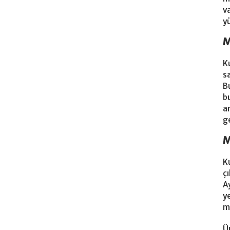
v
yü
M
K
s
B
b
a
g
M
K
ç
A
y
m
Ü