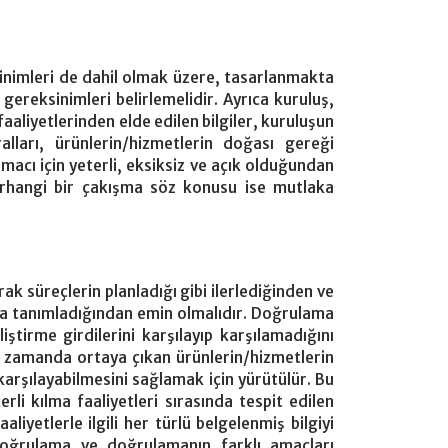
sinimleri de dahil olmak üzere, tasarlanmakta
 gereksinimleri belirlemelidir. Ayrıca kuruluş,
faaliyetlerinden elde edilen bilgiler, kuruluşun
lları, ürünlerin/hizmetlerin doğası gereği
amacı için yeterli, eksiksiz ve açık olduğundan
erhangi bir çakışma söz konusu ise mutlaka
ak süreçlerin planladığı gibi ilerlediğinden ve
kça tanımladığından emin olmalıdır. Doğrulama
liştirme girdilerini karşılayıp karşılamadığını
ı zamanda ortaya çıkan ürünlerin/hizmetlerin
karşılayabilmesini sağlamak için yürütülür. Bu
i kılma faaliyetleri sırasında tespit edilen
aaliyetlerle ilgili her türlü belgelenmiş bilgiyi
doğrulama ve doğrulamanın farklı amaçları