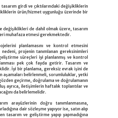
m tasarım girdi ve çıktılarındaki değişikliklerin
kliklerin ürün/hizmet uygunluğu üzerinde bir
 değişiklikleri de dahil olmak üzere, tasarım
leri muhafaza etmesi gerekmektedir.
jelerini planlamasını ve kontrol etmesini
nedeni, projenin tanımlanan gereksinimleri
eliştirme süreçleri iyi planlanmış ve kontrol
lanması pek çok fayda getirir. Tasarım ve
idir. İyi bir planlama, gereksiz evrak işini de
n aşamaları belirlenmeli, sorumluluklar, yetki
ne gözden geçirme, doğrulama ve doğrulamanın
ş ayrıca, iletişimlerin haftalık toplantılar ve
cağını da belirlemelidir.
sarım arayüzlerinin doğru tanımlanmasına,
rladığına dair sözleşme yapıyor ise, satın alıp
ten tasarım ve geliştirme yapıp yapmadığına