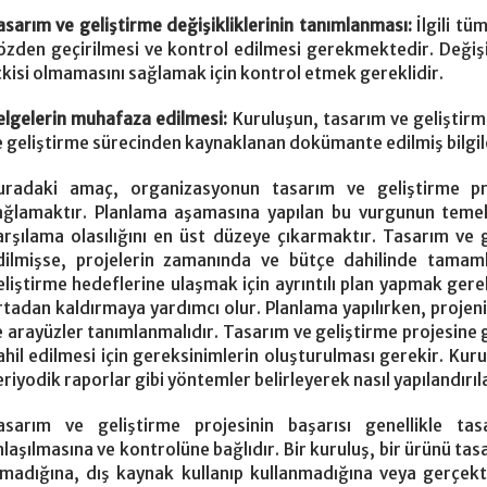
asarım ve geliştirme değişikliklerinin tanımlanması:
İlgili tü
özden geçirilmesi ve kontrol edilmesi gerekmektedir. Değişi
tkisi olmamasını sağlamak için kontrol etmek gereklidir.
elgelerin muhafaza edilmesi:
Kuruluşun, tasarım ve geliştirme
e geliştirme sürecinden kaynaklanan dokümante edilmiş bilgi
uradaki amaç, organizasyonun tasarım ve geliştirme pro
ağlamaktır. Planlama aşamasına yapılan bu vurgunun temel 
arşılama olasılığını en üst düzeye çıkarmaktır. Tasarım ve g
dilmişse, projelerin zamanında ve bütçe dahilinde tamam
eliştirme hedeflerine ulaşmak için ayrıntılı plan yapmak gerekl
rtadan kaldırmaya yardımcı olur. Planlama yapılırken, projeni
e arayüzler tanımlanmalıdır. Tasarım ve geliştirme projesi
ahil edilmesi için gereksinimlerin oluşturulması gerekir. Kurulu
riyodik raporlar gibi yöntemler belirleyerek nasıl yapılandırıla
asarım ve geliştirme projesinin başarısı genellikle ta
nlaşılmasına ve kontrolüne bağlıdır. Bir kuruluş, bir ürünü tasa
lmadığına, dış kaynak kullanıp kullanmadığına veya gerçek