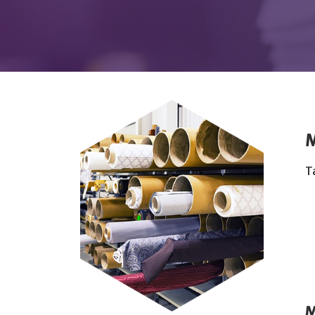
M
T
M