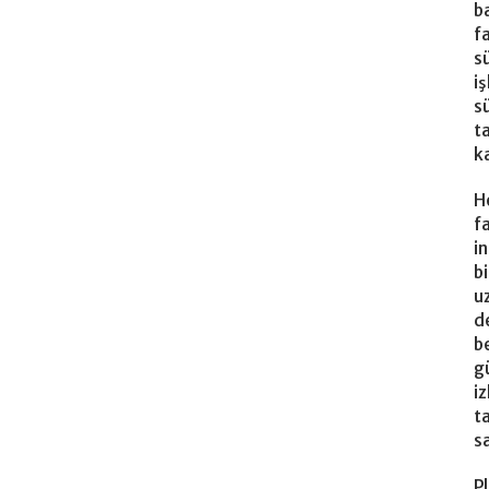
b
f
s
i
s
t
k
H
f
i
b
u
d
b
g
iz
t
sa
Pl