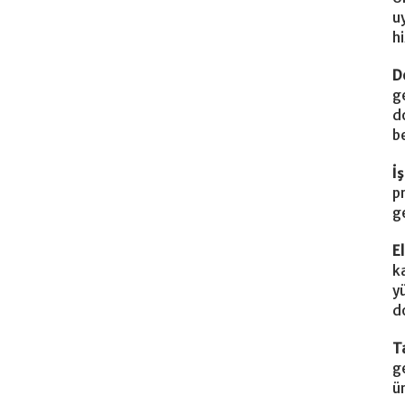
u
hi
D
g
d
b
İ
p
g
E
k
y
d
T
g
ü