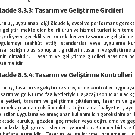
adde 8.3.3: Tasarım ve Geliştirme Girdileri
uruluş, uygulanabildiği ölçüde işlevsel ve performans gerek
e geliştirilmekte olan belirli ürün ve hizmet türleri için temel
eçerli yasal gereklilikler, önceki benzer tasarım ve geliştirme 
ygulamayı taahhüt ettiği standartlar veya uygulama kura
aşarısızlığın olası sonuçları, girdilerin tasarım ve geliştirme 
min olmalıdır. Tasarım ve geliştirme girdileri arasında h
özülmelidir.
adde 8.3.4: Tasarım ve Geliştirme Kontrolleri
uruluş, tasarım ve geliştirme süreçlerine kontroller uygulayar
asarım ve geliştirme faaliyetleriyle ulaşacağı sonuçların açı
aaliyetleri, tasarım ve geliştirme çıktılarının, tasarım ve ge
örmek açısından çok önemlidir. Doğrulama faaliyetleri, ayn
elirtilen uygulama ve amaçlanan kullanım için gereksinimleri 
oktada kuruluş, gözden geçirmeler veya doğrulama ve geçerl
runlarla ilgili gerekli işlemleri yapmalıdır. Bununla birlikte f
uhafaza etmelidir. Tasarım ve geliştirme incelemeleri, 