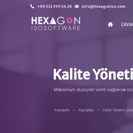
+90 532 399 54 28
info@hexagoniso.com
Çözü
Kalite Yönet
Maksimum düzeyde verim sağlamak bütüncü
Anasayfa
>
Kaynaklar
>
Kalite Yönetim Sis