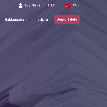
Bayi Girişi
|
S.S.S.
|
TR
Demo Talebi
Hakkımızda
İletişim