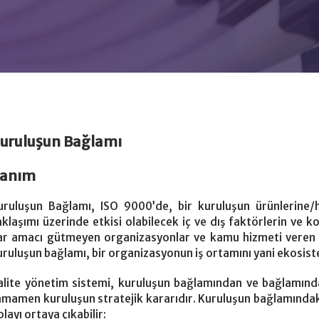
uruluşun Bağlamı
anım
uruluşun Bağlamı, ISO 9000’de, bir kuruluşun ürünlerine/hiz
aklaşımı üzerinde etkisi olabilecek iç ve dış faktörlerin ve ko
ar amacı gütmeyen organizasyonlar ve kamu hizmeti veren kur
uruluşun bağlamı, bir organizasyonun iş ortamını yani ekosist
alite yönetim sistemi, kuruluşun bağlamından ve bağlamındak
amamen kuruluşun stratejik kararıdır. Kuruluşun bağlamındak
layı ortaya çıkabilir: