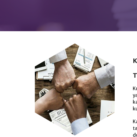
K
T
K
y
k
k
K
t
do