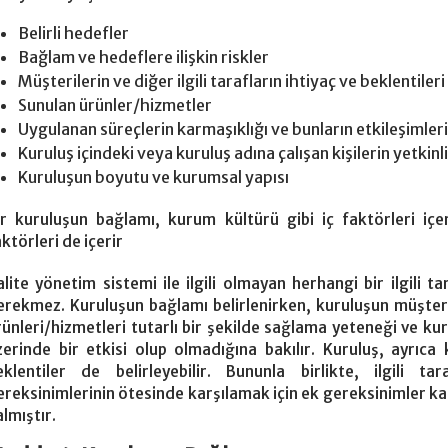
Belirli hedefler
Bağlam ve hedeflere ilişkin riskler
Müşterilerin ve diğer ilgili tarafların ihtiyaç ve beklentileri
Sunulan ürünler/hizmetler
Uygulanan süreçlerin karmaşıklığı ve bunların etkileşimleri
Kuruluş içindeki veya kuruluş adına çalışan kişilerin yetkinl
Kuruluşun boyutu ve kurumsal yapısı
ir kuruluşun bağlamı, kurum kültürü gibi iç faktörleri içe
ktörleri de içerir
alite yönetim sistemi ile ilgili olmayan herhangi bir ilgili t
erekmez. Kuruluşun bağlamı belirlenirken, kuruluşun müşteri
rünleri/hizmetleri tutarlı bir şekilde sağlama yeteneği ve 
zerinde bir etkisi olup olmadığına bakılır. Kuruluş, ayrıca 
eklentiler de belirleyebilir. Bununla birlikte, ilgili ta
ereksinimlerinin ötesinde karşılamak için ek gereksinimler k
lmıştır.