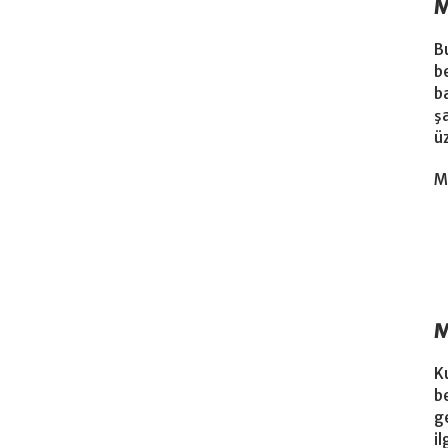
M
B
b
b
ş
ü
M
M
K
b
g
i