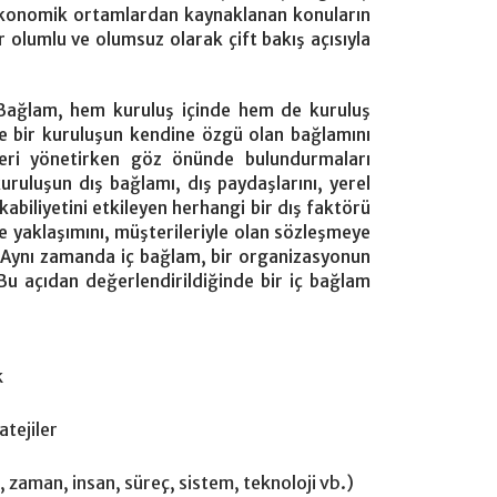
ve ekonomik ortamlardan kaynaklanan konuların
r olumlu ve olumsuz olarak çift bakış açısıyla
 Bağlam, hem kuruluş içinde hem de kuruluş
ce bir kuruluşun kendine özgü olan bağlamını
kleri yönetirken göz önünde bulundurmaları
uruluşun dış bağlamı, dış paydaşlarını, yerel
abiliyetini etkileyen herhangi bir dış faktörü
ime yaklaşımını, müşterileriyle olan sözleşmeye
r. Aynı zamanda iç bağlam, bir organizasyonun
 Bu açıdan değerlendirildiğinde bir iç bağlam
k
atejiler
 zaman, insan, süreç, sistem, teknoloji vb.)