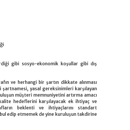
iği
rdiği gibi sosyo-ekonomik koşullar gibi dış
arafın ve herhangi bir şartın dikkate alınması
 şartnamesi, yasal gereksinimleri karşılayan
kuruluşun müşteri memnuniyetini artırma amacı
kalite hedeflerini karşılayacak ek ihtiyaç ve
rafların beklenti ve ihtiyaçlarını standart
abul edip etmemek de yine kuruluşun takdirine