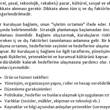
erel, yasal, teknolojik, rekabetçi pazar, kültürel, sosyal 
ikkate alınması gerekir. Dikkate alının tüm iç ve dış faktörle
eğerlendirilmedir.
ir kuruluşun bağlamı, onun “işletim ortamını” ifade eder.
ışında belirlenmelidir. Stratejik planlamaya başlamadan ön
nlaması önemlidir. Bağlamı oluşturmak, kuruluşların ris
ereken iç ve dış faktörleri tanımlaması anlamına gelir. Bir k
alışma ortamını, hedeflerinin seçimini ve hedeflerine ulaşma k
apsar. Bir kuruluşun iç bağlamı ise ilgili taraflarını, yönetiş
ayalı ilişkilerini, yeteneklerini ve kurumsal kültürünü kapsa
ürdürülebilir kalarak hedeflerine ulaşmasına yardımcı olur.
nları içermelidir:
Ürün ve hizmet teklifleri
Yönetişim, organizasyon yapısı, roller ve hesap verebilirli
Düzenleme gereksinimleri
Politikalar, hedefler ve bunlara ulaşmak için uygulanan str
Varlıklar (tesisler, mülkler, ekipman ve teknoloji vb.)
Kaynaklar ve bilgi açısından anlaşılan yetenekler (sermaye,