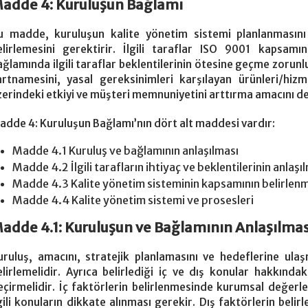
adde 4: Kuruluşun Bağlamı
u madde, kuruluşun kalite yönetim sistemi planlanmasını e
elirlemesini gerektirir. İlgili taraflar ISO 9001 kapsamı
ağlamında ilgili taraflar beklentilerinin ötesine geçme zoru
artnamesini, yasal gereksinimleri karşılayan ürünleri/hizm
zerindeki etkiyi ve müşteri memnuniyetini arttırma amacını de
adde 4: Kuruluşun Bağlamı’nın dört alt maddesi vardır:
Madde 4.1 Kuruluş ve bağlamının anlaşılması
Madde 4.2 İlgili tarafların ihtiyaç ve beklentilerinin anlaşı
Madde 4.3 Kalite yönetim sisteminin kapsamının belirlen
Madde 4.4 Kalite yönetim sistemi ve prosesleri
adde 4.1: Kuruluşun ve Bağlamının Anlaşılmas
uruluş, amacını, stratejik planlamasını ve hedeflerine ulaş
elirlemelidir. Ayrıca belirlediği iç ve dış konular hakkındak
eçirmelidir. İç faktörlerin belirlenmesinde kurumsal değerler
lgili konuların dikkate alınması gerekir. Dış faktörlerin beli