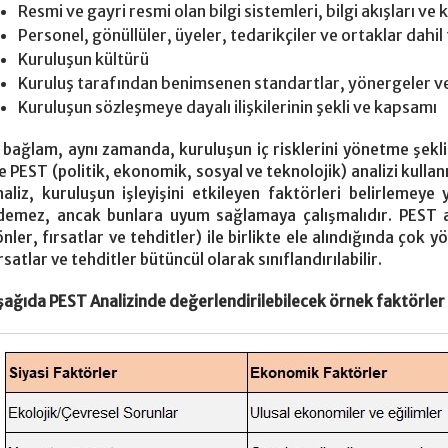
Resmi ve gayri resmi olan bilgi sistemleri, bilgi akışları ve
Personel, gönüllüler, üyeler, tedarikçiler ve ortaklar dahil
Kuruluşun kültürü
Kuruluş tarafından benimsenen standartlar, yönergeler v
Kuruluşun sözleşmeye dayalı ilişkilerinin şekli ve kapsamı
ç bağlam, aynı zamanda, kuruluşun iç risklerini yönetme şekli
se PEST (politik, ekonomik, sosyal ve teknolojik) analizi kullan
naliz, kuruluşun işleyişini etkileyen faktörleri belirlemeye
demez, ancak bunlara uyum sağlamaya çalışmalıdır. PEST ana
önler, fırsatlar ve tehditler) ile birlikte ele alındığında çok
rsatlar ve tehditler bütüncül olarak sınıflandırılabilir.
şağıda PEST Analizinde değerlendirilebilecek örnek faktörler v