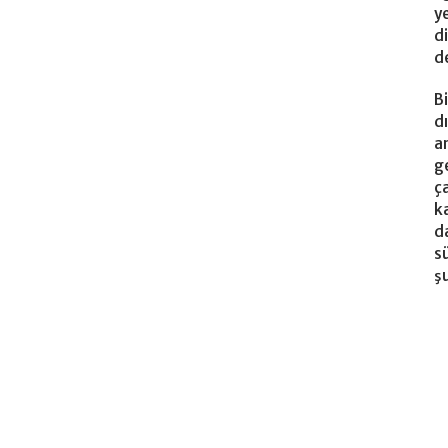
y
d
d
B
d
a
g
ç
k
d
s
şu