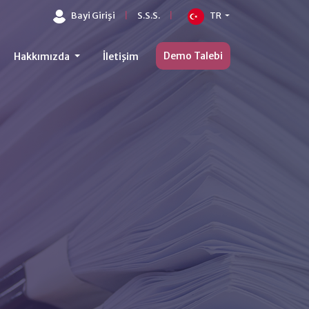
Bayi Girişi
|
S.S.S.
|
TR
Demo Talebi
Hakkımızda
İletişim