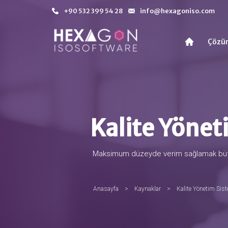
+90 532 399 54 28
info@hexagoniso.com
Çözü
Kalite Yönet
Maksimum düzeyde verim sağlamak bütüncü
Anasayfa
>
Kaynaklar
>
Kalite Yönetim Sis