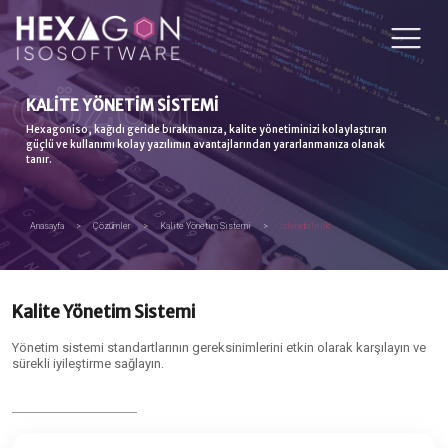
ÇÖZÜM
KALİTE YÖNETİM SİSTEMİ
Hexagoniso, kağıdı geride bırakmanıza, kalite yönetiminizi kolaylaştıran
güçlü ve kullanımı kolay yazılımın avantajlarından yararlanmanıza olanak
tanır.
Anasayfa
>
Çözümler
>
Kalite Yönetim Sistemi
>
İzlenebilirlik
Kalite Yönetim Sistemi
Yönetim sistemi standartlarının gereksinimlerini etkin olarak karşılayın ve
sürekli iyileştirme sağlayın.