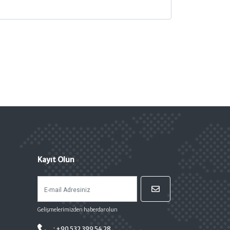
Kayıt Olun
Gelişmelerimizden haberdar olun
: +90 532 399 54 28