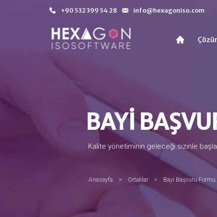
+90 532 399 54 28
info@hexagoniso.com
Çözü
BAYİ BAŞV
Kalite yönetiminin geleceği sizinle başla
Anasayfa
>
Ortaklar
>
Bayi Başvuru Formu